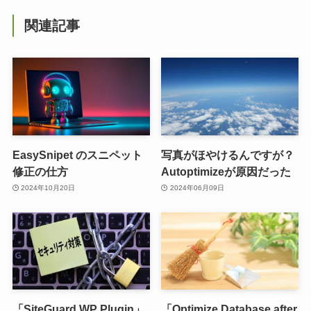
関連記事
EasySnipet のスニペット
写真がほやけるんですが？
修正の仕方
Autoptimizeが原因だった
2024年10月20日
2024年06月09日
「SiteGuard WP Plugin」
「Optimize Database after