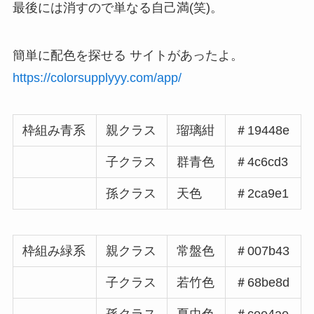
最後には消すので単なる自己満(笑)。
簡単に配色を探せる サイトがあったよ。
https://colorsupplyyy.com/app/
枠組み青系
親クラス
瑠璃紺
＃19448e
子クラス
群青色
＃4c6cd3
孫クラス
天色
＃2ca9e1
枠組み緑系
親クラス
常盤色
＃007b43
子クラス
若竹色
＃68be8d
孫クラス
夏虫色
＃cee4ae