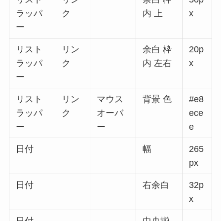
ラッパ
ク
内 上
x
ー
リスト
リン
余白 枠
20p
ラッパ
ク
内 左右
x
ー
リスト
リン
マウス
背景 色
#e8
ラッパ
ク
オーバ
ece
ー
ー
e
日付
幅
265
px
日付
右余白
32p
x