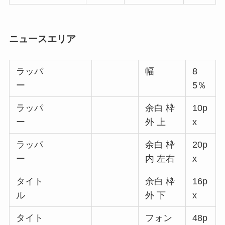
ニュースエリア
ラッパ
幅
8
ー
5％
ラッパ
余白 枠
10p
ー
外 上
x
ラッパ
余白 枠
20p
ー
内 左右
x
タイト
余白 枠
16p
ル
外 下
x
タイト
フォン
48p