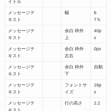
イトル
メッセージテ
幅
6
キスト
7％
メッセージテ
余白 枠外
40p
キスト
上
x
メッセージテ
余白 枠外
0px
キスト
左右
メッセ―ジテ
余白 枠外
自動
キスト
下
メッセージテ
フォントサ
16p
キスト
イズ
x
メッセージテ
行の高さ
2.2
キスト