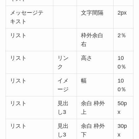
メッセージテ
文字間隔
2px
キスト
リスト
枠外余白
2％
右
リスト
リン
高さ
10
ク
0％
リスト
イメ
幅
10
ージ
0％
リスト
見出
余白 枠外
50p
し3
上
x
リスト
見出
余白 枠外
30p
し3
下
x