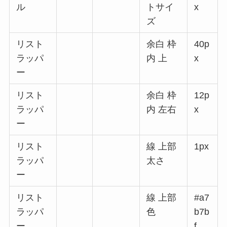
ル
トサイ
x
ズ
リスト
余白 枠
40p
ラッパ
内 上
x
ー
リスト
余白 枠
12p
ラッパ
内 左右
x
ー
リスト
線 上部
1px
ラッパ
太さ
ー
リスト
線 上部
#a7
ラッパ
色
b7b
ー
f