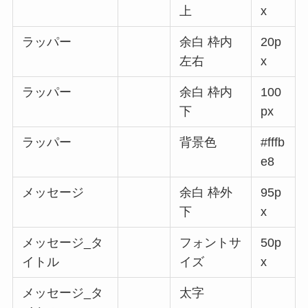
上
x
ラッパー
余白 枠内
20p
左右
x
ラッパー
余白 枠内
100
下
px
ラッパー
背景色
#fffb
e8
メッセージ
余白 枠外
95p
下
x
メッセージ_タ
フォントサ
50p
イトル
イズ
x
メッセージ_タ
太字