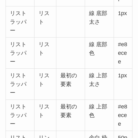
リスト
リス
線 底部
1px
ラッパ
ト
太さ
ー
リスト
リス
線 底部
#e8
ラッパ
ト
色
ece
ー
e
リスト
リス
最初の
線 上部
1px
ラッパ
ト
要素
太さ
ー
リスト
リス
最初の
線 上部
#e8
ラッパ
ト
要素
色
ece
ー
e
リスト
リン
余白 枠
50p