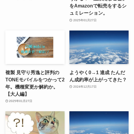
をAmazonで転売をするシ
ュミレーション。
2025年01月27日
複製 見守り秀逸と評判の
ようやく0→1 達成 たんだ
TONEモバイルをつかって2
ん成約率が上がってきた？
年。機種変更か解約か。
2024年12月17日
【大人編】
2025年01月27日