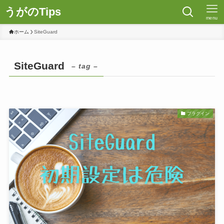
うがのTips
menu
ホーム
SiteGuard
SiteGuard
– tag –
プラグイン