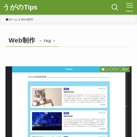
うがのTips
menu
ホーム
Web制作
Web制作
– tag –
レイアウト・表示