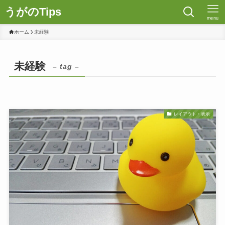
うがのTips
menu
ホーム
未経験
未経験
– tag –
レイアウト・表示