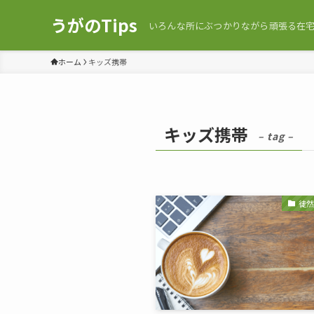
うがのTips
いろんな所にぶつかりながら頑張る在宅C
ホーム
キッズ携帯
キッズ携帯
– tag –
徒