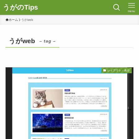
うがのTips
menu
ホーム
うがweb
うがweb
– tag –
レイアウト・表示